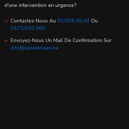
d'une intervention en urgence?
Contactez-Nous Au
02/355.56.44
Ou
0472/420.360
Envoyez-Nous Un Mail De Confirmation Sur
info@speedclean.be
Nous Intervenons Dans Les Deux Heures Qui
Suivent
Nous Effectuons Le Débouchage Et Vous
Remettons Un Rapport
Que Devez-Vous Faire Ensuite
?